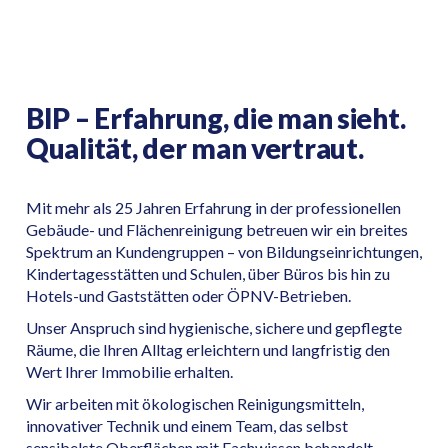
REINIGUNGSDIENSTE FÜR
UNTERNEHMEN &
BIP – Erfahrung, die man sieht.
EINRICHTUNGEN
Qualität, der man vertraut.
Sauber, zuverlässig, nachhaltig
Mit mehr als 25 Jahren Erfahrung in der professionellen
Gebäude- und Flächenreinigung betreuen wir ein breites
Spektrum an Kundengruppen – von Bildungseinrichtungen,
Kindertagesstätten und Schulen, über Büros bis hin zu
Hotels-und Gaststätten oder ÖPNV-Betrieben.
Unser Anspruch sind hygienische, sichere und gepflegte
Räume, die Ihren Alltag erleichtern und langfristig den
Wert Ihrer Immobilie erhalten.
Wir arbeiten mit ökologischen Reinigungsmitteln,
innovativer Technik und einem Team, das selbst
sensibelste Oberflächen mit Fachwissen behandelt.